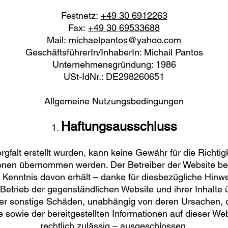
Festnetz:
+49 30 6912263
Fax:
+49 30 69533688
Mail:
michaelpantos@yahoo.com
GeschäftsführerIn/InhaberIn: Michail Pantos
Unternehmensgründung: 1986
USt-IdNr.: DE298260651
Allgemeine Nutzungsbedingungen
Haftungsausschluss
1.
gfalt erstellt wurden, kann keine Gewähr für die Richtigke
tionen übernommen werden. Der Betreiber der Website b
r Kenntnis davon erhält – danke für diesbezügliche Hin
n Betrieb der gegenständlichen Website und ihrer Inhalt
oder sonstige Schäden, unabhängig von deren Ursachen, 
e sowie der bereitgestellten Informationen auf dieser We
rechtlich zulässig – ausgeschlossen.